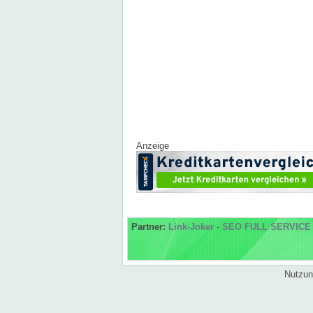
Anzeige
Partner:
Link-Joker
-
SEO FULL SERVICE
Nutzun