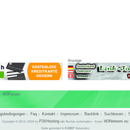
Anzeige
-
W3Forum
gsbedingungen
Faq
Kontakt
Impressum
Backlink
Suchboxen
|
|
|
|
|
|
P3XHosting
W3Networx.eu
Copyright © 2013 -2026 by
alle Rechte vorbehalten - Script:
Seite generiert in
0.0207
Sekunden