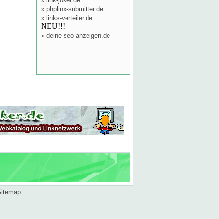
»
link-joker.de
»
phplinx-submitter.de
»
links-verteiler.de
NEU!!!
»
deine-seo-anzeigen.de
Sitemap