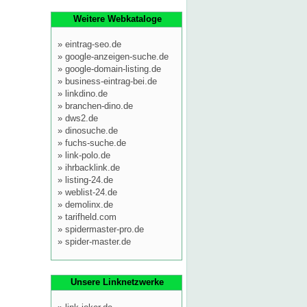
Weitere Webkataloge
»
eintrag-seo.de
»
google-anzeigen-suche.de
»
google-domain-listing.de
»
business-eintrag-bei.de
»
linkdino.de
»
branchen-dino.de
»
dws2.de
»
dinosuche.de
»
fuchs-suche.de
»
link-polo.de
»
ihrbacklink.de
»
listing-24.de
»
weblist-24.de
»
demolinx.de
»
tarifheld.com
»
spidermaster-pro.de
»
spider-master.de
Unsere Linknetzwerke