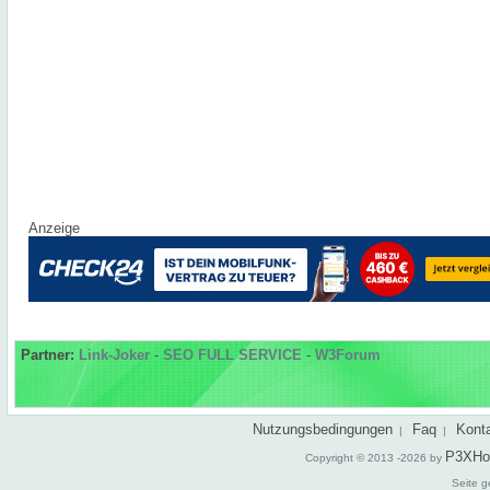
Anzeige
Partner:
Link-Joker
-
SEO FULL SERVICE
-
W3Forum
Nutzungsbedingungen
Faq
Kont
|
|
P3XHo
Copyright © 2013 -2026 by
Seite g