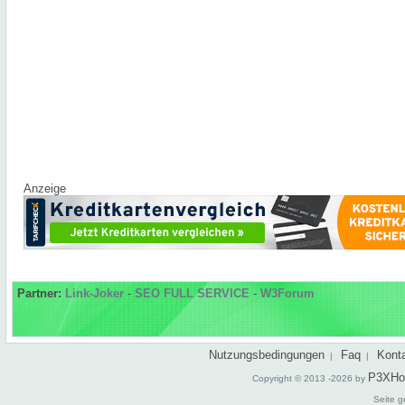
Anzeige
Partner:
Link-Joker
-
SEO FULL SERVICE
-
W3Forum
Nutzungsbedingungen
Faq
Kont
|
|
P3XHo
Copyright © 2013 -2026 by
Seite g