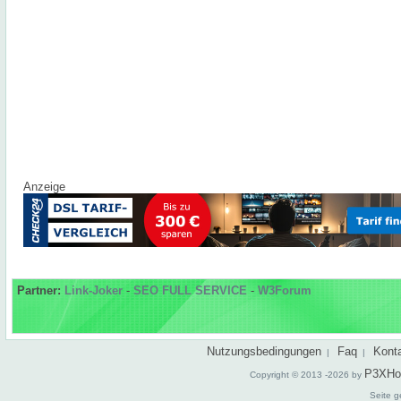
Anzeige
Partner:
Link-Joker
-
SEO FULL SERVICE
-
W3Forum
Nutzungsbedingungen
Faq
Kont
|
|
P3XHo
Copyright © 2013 -2026 by
Seite g