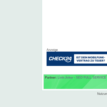
Anzeige
Partner:
Link-Joker
-
SEO FULL SERVICE
Nutzun