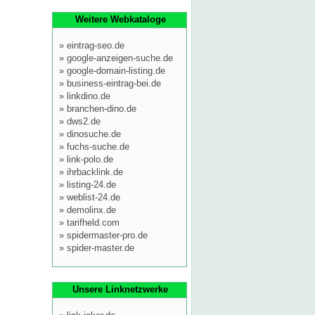
Weitere Webkataloge
»
eintrag-seo.de
»
google-anzeigen-suche.de
»
google-domain-listing.de
»
business-eintrag-bei.de
»
linkdino.de
»
branchen-dino.de
»
dws2.de
»
dinosuche.de
»
fuchs-suche.de
»
link-polo.de
»
ihrbacklink.de
»
listing-24.de
»
weblist-24.de
»
demolinx.de
»
tarifheld.com
»
spidermaster-pro.de
»
spider-master.de
Unsere Linknetzwerke