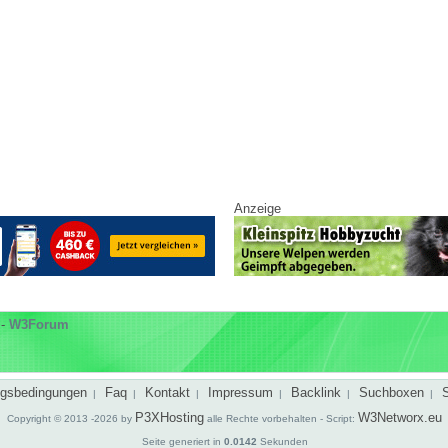
Anzeige
-
W3Forum
gsbedingungen
Faq
Kontakt
Impressum
Backlink
Suchboxen
|
|
|
|
|
|
P3XHosting
W3Networx.eu
Copyright © 2013 -2026 by
alle Rechte vorbehalten - Script:
Seite generiert in
0.0142
Sekunden