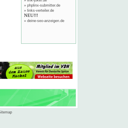
»
link-joker.de
»
phplinx-submitter.de
»
links-verteiler.de
NEU!!!
»
deine-seo-anzeigen.de
Sitemap