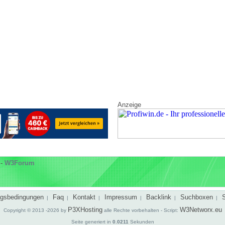
Anzeige
-
W3Forum
gsbedingungen
Faq
Kontakt
Impressum
Backlink
Suchboxen
|
|
|
|
|
|
P3XHosting
W3Networx.eu
Copyright © 2013 -2026 by
alle Rechte vorbehalten - Script:
Seite generiert in
0.0211
Sekunden