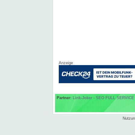
Anzeige
Partner:
Link-Joker
-
SEO FULL SERVICE
Nutzun