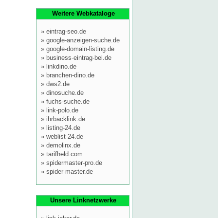
Weitere Webkataloge
»
eintrag-seo.de
»
google-anzeigen-suche.de
»
google-domain-listing.de
»
business-eintrag-bei.de
»
linkdino.de
»
branchen-dino.de
»
dws2.de
»
dinosuche.de
»
fuchs-suche.de
»
link-polo.de
»
ihrbacklink.de
»
listing-24.de
»
weblist-24.de
»
demolinx.de
»
tarifheld.com
»
spidermaster-pro.de
»
spider-master.de
Unsere Linknetzwerke