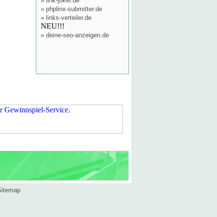
»
link-joker.de
»
phplinx-submitter.de
»
links-verteiler.de
NEU!!!
»
deine-seo-anzeigen.de
Sitemap