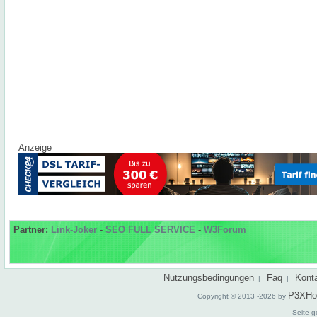
Anzeige
Partner:
Link-Joker
-
SEO FULL SERVICE
-
W3Forum
Nutzungsbedingungen
Faq
Kont
|
|
P3XHo
Copyright © 2013 -2026 by
Seite g